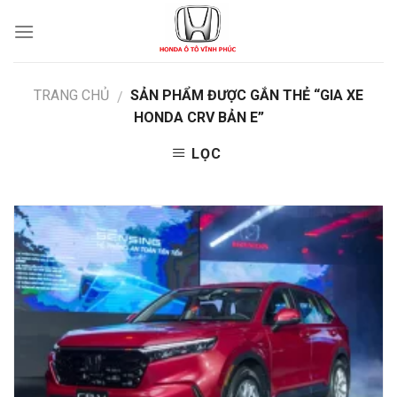
Skip
to
content
TRANG CHỦ
SẢN PHẨM ĐƯỢC GẮN THẺ “GIA XE
/
HONDA CRV BẢN E”
LỌC