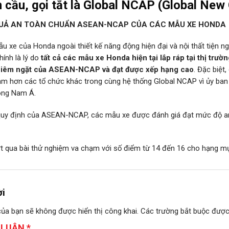
 cầu, gọi tắt là
Global NCAP (Global New
QUẢ AN TOÀN CHUẨN ASEAN-NCAP CỦA CÁC MẪU XE HONDA
u xe của Honda ngoài thiết kế năng động hiện đại và nội thất tiện ng
hính là lý do
tất cả các mẫu xe Honda hiện tại lắp ráp tại thị trư
hiêm ngặt của ASEAN-NCAP và đạt được xếp hạng cao
. Đặc biệt
am hơn các tổ chức khác trong cùng hệ thống Global NCAP vì ủy ban 
ông Nam Á.
uy định của ASEAN-NCAP, các mẫu xe được đánh giá đạt mức độ an 
t qua bài thử nghiệm va chạm với số điểm từ 14 đến 16 cho hạng mụ
ời
của bạn sẽ không được hiển thị công khai.
Các trường bắt buộc đượ
 LUẬN
*