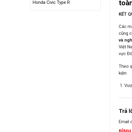
toàn
Honda Civic Type R
KẾT 
Các mẫ
cũng c
và ng
Việt N
vực Đ
Theo q
kiện:
Vượ
Trả l
Email 
BÌNH