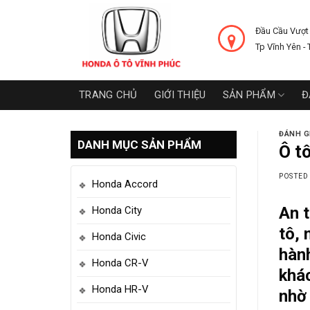
Skip
to
Đầu Cầu Vượt 
content
Tp Vĩnh Yên - 
TRANG CHỦ
GIỚI THIỆU
SẢN PHẨM
Đ
ĐÁNH G
DANH MỤC SẢN PHẨM
Ô t
POSTED
Honda Accord
An t
Honda City
tô, 
Honda Civic
hành
Honda CR-V
khá
Honda HR-V
nhờ 