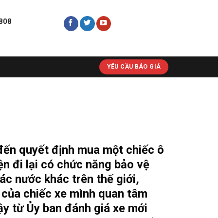
.808
YÊU CẦU BÁO GIÁ
 đến quyết định mua một chiếc ô
iện đi lại có chức năng bảo vệ
c nước khác trên thế giới,
 của chiếc xe mình quan tâm
ậy từ Ủy ban đánh giá xe mới