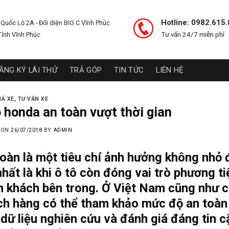
Hotline: 0982.615
Quốc Lộ 2A - Đối diện BIG C Vĩnh Phúc
Tỉnh Vĩnh Phúc
Tư vấn 24/7 miễn phí
ĂNG KÝ LÁI THỬ
TRẢ GÓP
TIN TỨC
LIÊN HỆ
IÁ XE
,
TƯ VẤN XE
ô honda an toàn vượt thời gian
 ON
26/07/2018
BY
ADMIN
oàn là một tiêu chí ảnh hưởng không nhỏ
nhất là khi ô tô còn đóng vai trò phương t
 khách bên trong. Ở Việt Nam cũng như cá
ch hàng có thể tham khảo mức độ an toàn
dữ liệu nghiên cứu và đánh giá đáng tin c