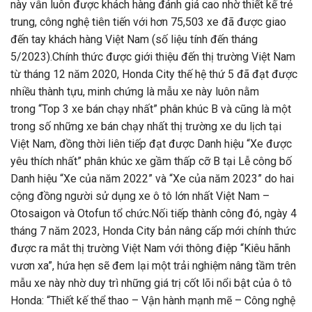
này vẫn luôn được khách hàng đánh giá cao nhờ thiết kế trẻ
trung, công nghệ tiên tiến với hơn 75,503 xe đã được giao
đến tay khách hàng Việt Nam (số liệu tính đến tháng
5/2023).Chính thức được giới thiệu đến thị trường Việt Nam
từ tháng 12 năm 2020, Honda City thế hệ thứ 5 đã đạt được
nhiều thành tựu, minh chứng là mẫu xe này luôn nằm
trong “Top 3 xe bán chạy nhất” phân khúc B và cũng là một
trong số những xe bán chạy nhất thị trường xe du lịch tại
Việt Nam, đồng thời liên tiếp đạt được Danh hiệu “Xe được
yêu thích nhất” phân khúc xe gầm thấp cỡ B tại Lễ công bố
Danh hiệu “Xe của năm 2022” và “Xe của năm 2023” do hai
cộng đồng người sử dụng xe ô tô lớn nhất Việt Nam –
Otosaigon và Otofun tổ chức.Nối tiếp thành công đó, ngày 4
tháng 7 năm 2023, Honda City bản nâng cấp mới chính thức
được ra mắt thị trường Việt Nam với thông điệp “Kiêu hãnh
vươn xa”, hứa hẹn sẽ đem lại một trải nghiệm nâng tầm trên
mẫu xe này nhờ duy trì những giá trị cốt lõi nổi bật của ô tô
Honda: “Thiết kế thể thao – Vận hành mạnh mẽ – Công nghệ