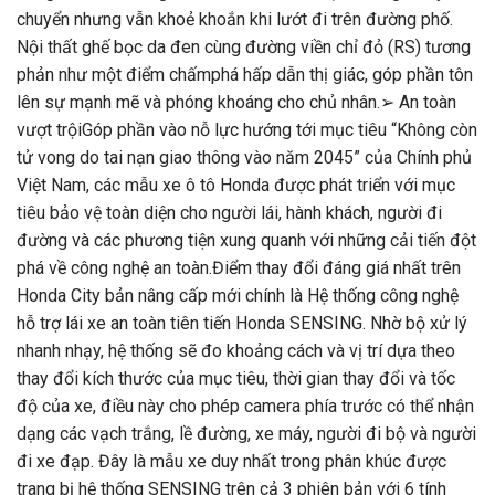
chuyển nhưng vẫn khoẻ khoắn khi lướt đi trên đường phố.
Nội thất ghế bọc da đen cùng đường viền chỉ đỏ (RS) tương
phản như một điểm chấmphá hấp dẫn thị giác, góp phần tôn
lên sự mạnh mẽ và phóng khoáng cho chủ nhân.➢ An toàn
vượt trộiGóp phần vào nỗ lực hướng tới mục tiêu “Không còn
tử vong do tai nạn giao thông vào năm 2045” của Chính phủ
Việt Nam, các mẫu xe ô tô Honda được phát triển với mục
tiêu bảo vệ toàn diện cho người lái, hành khách, người đi
đường và các phương tiện xung quanh với những cải tiến đột
phá về công nghệ an toàn.Điểm thay đổi đáng giá nhất trên
Honda City bản nâng cấp mới chính là Hệ thống công nghệ
hỗ trợ lái xe an toàn tiên tiến Honda SENSING. Nhờ bộ xử lý
nhanh nhạy, hệ thống sẽ đo khoảng cách và vị trí dựa theo
thay đổi kích thước của mục tiêu, thời gian thay đổi và tốc
độ của xe, điều này cho phép camera phía trước có thể nhận
dạng các vạch trắng, lề đường, xe máy, người đi bộ và người
đi xe đạp. Đây là mẫu xe duy nhất trong phân khúc được
trang bị hệ thống SENSING trên cả 3 phiên bản với 6 tính