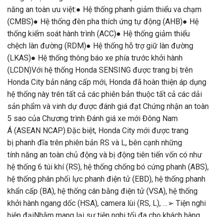
năng an toàn ưu việt:● Hệ thống phanh giảm thiểu va chạm
(CMBS)● Hệ thống đèn pha thích ứng tự động (AHB)● Hệ
thống kiểm soát hành trình (ACC)● Hệ thống giảm thiểu
chệch làn đường (RDM)● Hệ thống hỗ trợ giữ làn đường
(LKAS)● Hệ thống thông báo xe phía trước khởi hành
(LCDN)Với hệ thống Honda SENSING được trang bị trên
Honda City bản nâng cấp mới, Honda đã hoàn thiện áp dụng
hệ thống này trên tất cả các phiên bản thuộc tất cả các dải
sản phẩm và vinh dự được đánh giá đạt Chứng nhận an toàn
5 sao của Chương trình Đánh giá xe mới Đông Nam
Á (ASEAN NCAP).Đặc biệt, Honda City mới được trang
bị phanh đĩa trên phiên bản RS và L, bên cạnh những
tính năng an toàn chủ động và bị động tiên tiến vốn có như
hệ thống 6 túi khí (RS), hệ thống chống bó cứng phanh (ABS),
hệ thống phân phối lực phanh điện tử (EBD), hệ thống phanh
khẩn cấp (BA), hệ thống cân bằng điện tử (VSA), hệ thống
khởi hành ngang dốc (HSA), camera lùi (RS, L), …➢ Tiện nghi
hiện đạiNhằm mang lại sự tiện nghi tối đa cho khách hàng,