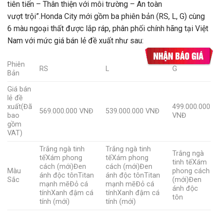
tiên tiến – Thân thiện với môi trường – An toàn
vượt trội”.Honda City mới gồm ba phiên bản (RS, L, G) cùng
6 màu ngoại thất được lắp ráp, phân phối chính hãng tại Việt
Nam với mức giá bán lẻ đề xuất như sau:
Phiên
RS
L
G
Bản
Giá bán
lẻ đề
xuất(Đã
499.000.000
569.000.000 VNĐ
539.000.000 VNĐ
bao
VNĐ
gồm
VAT)
Trắng ngà tinh
Trắng ngà tinh
Trắng ngà
tếXám phong
tếXám phong
tinh tếXám
cách (mới)Đen
cách (mới)Đen
Màu
phong cách
ánh độc tônTitan
ánh độc tônTitan
Sắc
(mới)Đen
mạnh mẽĐỏ cá
mạnh mẽĐỏ cá
ánh độc
tínhXanh đậm cá
tínhXanh đậm cá
tôn
tính (mới)
tính (mới)