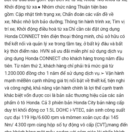
Khởi động từ xa.● Nhóm chức năng Thuận tiện bao
gồm: Cập nhật tình trạng xe; Chẩn đoán các vấn đề về
xe; Nhắc nhở lịch bảo dưỡng; Thông tin hành trình xe; Tìm vị
trí xe; Khởi động điều hoà từ xa.Chỉ cần cài đặt ứng dụng
Honda CONNECT trên điện thoại thông minh, chủ sở hữu có
thể kết nối và quản lý xe trong tầm tay, ở bất kỳ đâu và bất
kỳ thời điểm nào. HVN sẽ ưu đãi miễn phí sử dụng dịch vụ
ứng dụng Honda CONNECT cho khách hàng trong năm đầu
tiên. Từ năm thứ 2, khách hàng chỉ phải trả mức giá từ
1.200.000 đồng cho 1 năm để sử dụng dịch vụ.➢ Vận hành
mạnh mẽBên cạnh những giá trị nổi bật về thiết kế, tiện nghi
và công nghệ, khả năng vận hành chính là lợi thế cạnh tranh
khác biệt vốn được coi là bản sắc thương hiệu của các sản
phẩm ô tô Honda. Cả 3 phiên bản Honda City bản nâng cấp
duy trì khối động cơ 1.5L DOHC i-VTEC, sản sinh công suất
cực đại 119 Hp/6.600 rpm và mômen xoắn cực đại 145
Nm/ 4.300 rpm cùng hộp số tự động vô cấp (CVT),mang đến