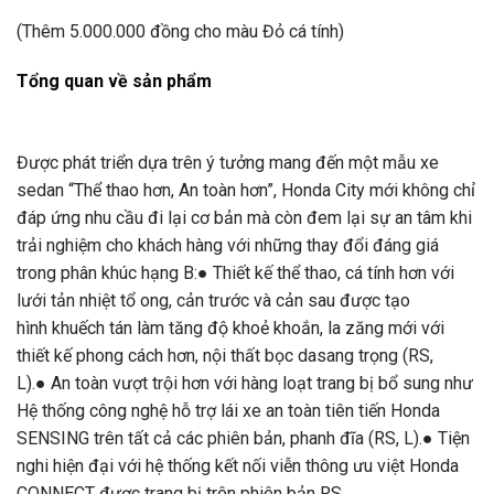
(Thêm 5.000.000 đồng cho màu Đỏ cá tính)
Tổng quan về sản phẩm
Được phát triển dựa trên ý tưởng mang đến một mẫu xe
sedan “Thể thao hơn, An toàn hơn”, Honda City mới không chỉ
đáp ứng nhu cầu đi lại cơ bản mà còn đem lại sự an tâm khi
trải nghiệm cho khách hàng với những thay đổi đáng giá
trong phân khúc hạng B:● Thiết kế thể thao, cá tính hơn với
lưới tản nhiệt tổ ong, cản trước và cản sau được tạo
hình khuếch tán làm tăng độ khoẻ khoắn, la zăng mới với
thiết kế phong cách hơn, nội thất bọc dasang trọng (RS,
L).● An toàn vượt trội hơn với hàng loạt trang bị bổ sung như
Hệ thống công nghệ hỗ trợ lái xe an toàn tiên tiến Honda
SENSING trên tất cả các phiên bản, phanh đĩa (RS, L).● Tiện
nghi hiện đại với hệ thống kết nối viễn thông ưu việt Honda
CONNECT được trang bị trên phiên bản RS.