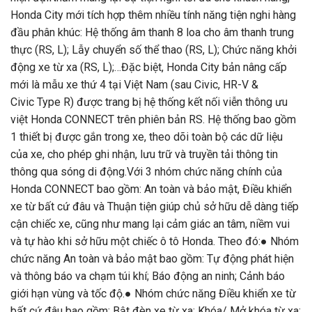
Honda City mới tích hợp thêm nhiều tính năng tiện nghi hàng
đầu phân khúc: Hệ thống âm thanh 8 loa cho âm thanh trung
thực (RS, L); Lẫy chuyển số thể thao (RS, L); Chức năng khởi
động xe từ xa (RS, L);…Đặc biệt, Honda City bản nâng cấp
mới là mẫu xe thứ 4 tại Việt Nam (sau Civic, HR-V &
Civic Type R) được trang bị hệ thống kết nối viễn thông ưu
việt Honda CONNECT trên phiên bản RS. Hệ thống bao gồm
1 thiết bị được gắn trong xe, theo dõi toàn bộ các dữ liệu
của xe, cho phép ghi nhận, lưu trữ và truyền tải thông tin
thông qua sóng di động.Với 3 nhóm chức năng chính của
Honda CONNECT bao gồm: An toàn và bảo mật, Điều khiển
xe từ bất cứ đâu và Thuận tiện giúp chủ sở hữu dễ dàng tiếp
cận chiếc xe, cũng như mang lại cảm giác an tâm, niềm vui
và tự hào khi sở hữu một chiếc ô tô Honda. Theo đó:● Nhóm
chức năng An toàn và bảo mật bao gồm: Tự động phát hiện
và thông báo va chạm túi khí; Báo động an ninh; Cảnh báo
giới hạn vùng và tốc độ.● Nhóm chức năng Điều khiển xe từ
bất cứ đâu bao gồm: Bật đèn xe từ xa; Khóa/ Mở khóa từ xa;