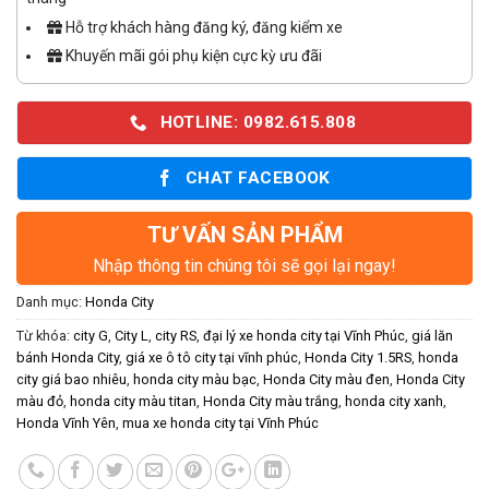
Hỗ trợ khách hàng đăng ký, đăng kiểm xe
Khuyến mãi gói phụ kiện cực kỳ ưu đãi
HOTLINE: 0982.615.808
CHAT FACEBOOK
TƯ VẤN SẢN PHẨM
Nhập thông tin chúng tôi sẽ gọi lại ngay!
Danh mục:
Honda City
Từ khóa:
city G
,
City L
,
city RS
,
đại lý xe honda city tại Vĩnh Phúc
,
giá lăn
bánh Honda City
,
giá xe ô tô city tại vĩnh phúc
,
Honda City 1.5RS
,
honda
city giá bao nhiêu
,
honda city màu bạc
,
Honda City màu đen
,
Honda City
màu đỏ
,
honda city màu titan
,
Honda City màu trắng
,
honda city xanh
,
Honda Vĩnh Yên
,
mua xe honda city tại Vĩnh Phúc