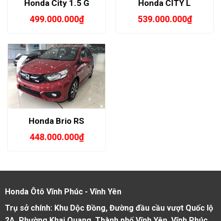
Honda City 1.5 G
Honda CITY L
499.000.000
₫
539.000.000
₫
Honda Brio RS
448.000.000
₫
Honda Ôtô Vĩnh Phúc - Vĩnh Yên
Trụ sở chính: Khu Dộc Đồng, Đường đầu cầu vượt Quốc lộ
2A, Phường Khai Quang, Thành phố Vĩnh Yên, Vĩnh Phúc.