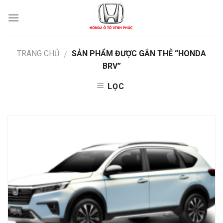
Skip
to
content
TRANG CHỦ
SẢN PHẨM ĐƯỢC GẮN THẺ “HONDA
/
BRV”
LỌC