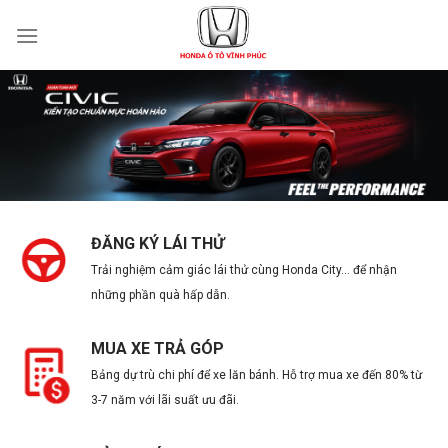
Skip
to
content
ĐĂNG KÝ LÁI THỬ
Trải nghiệm cảm giác lái thử cùng Honda City… để nhận
những phần quà hấp dẫn.
MUA XE TRẢ GÓP
Bảng dự trù chi phí để xe lăn bánh. Hỗ trợ mua xe đến 80% từ
3-7 năm với lãi suất ưu đãi.