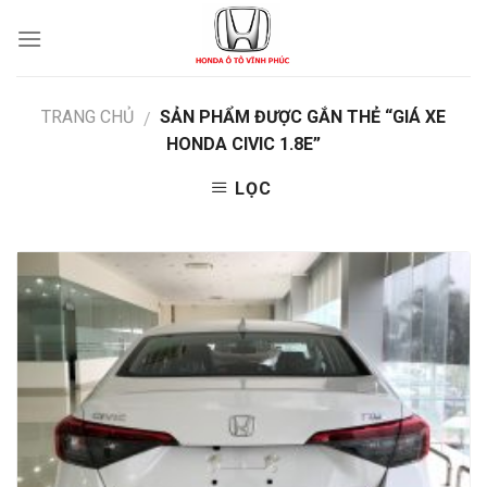
Skip
to
content
TRANG CHỦ
SẢN PHẨM ĐƯỢC GẮN THẺ “GIÁ XE
/
HONDA CIVIC 1.8E”
LỌC