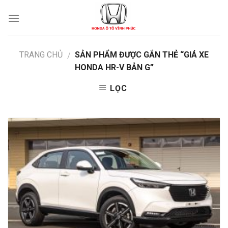
Skip
to
content
TRANG CHỦ
SẢN PHẨM ĐƯỢC GẮN THẺ “GIÁ XE
/
HONDA HR-V BẢN G”
LỌC