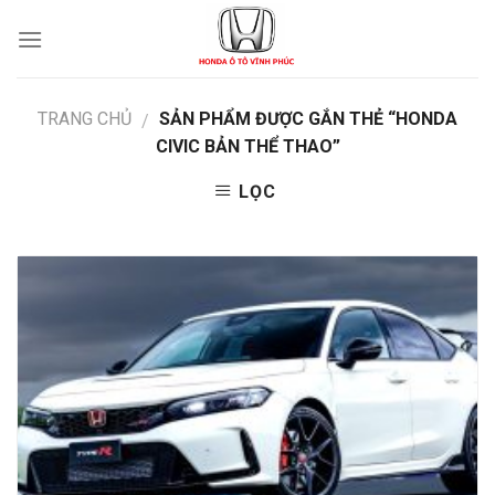
Skip
to
content
TRANG CHỦ
SẢN PHẨM ĐƯỢC GẮN THẺ “HONDA
/
CIVIC BẢN THỂ THAO”
LỌC